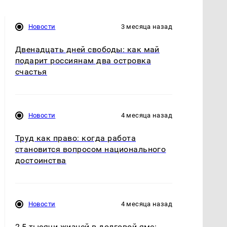
Новости
3 месяца назад
Двенадцать дней свободы: как май
подарит россиянам два островка
счастья
Новости
4 месяца назад
Труд как право: когда работа
становится вопросом национального
достоинства
Новости
4 месяца назад
2,5 тысячи жизней в долговой яме: