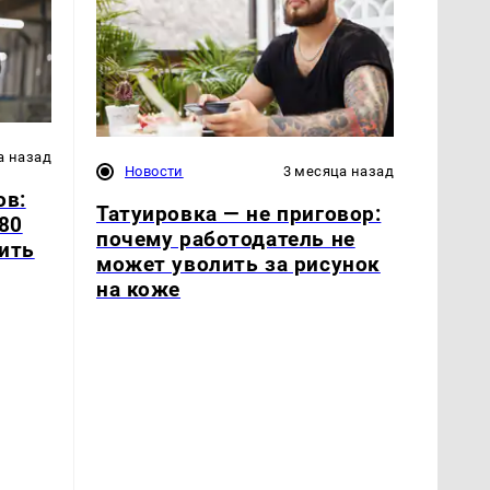
а назад
Новости
3 месяца назад
ов:
Татуировка — не приговор:
180
почему работодатель не
ить
может уволить за рисунок
на коже