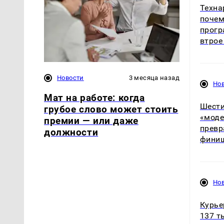
Техна
почем
прог
втрое
Новости
3 месяца назад
Но
Мат на работе: когда
Шести
грубое слово может стоить
«моде
премии — или даже
превр
должности
фини
Но
Курье
137 т