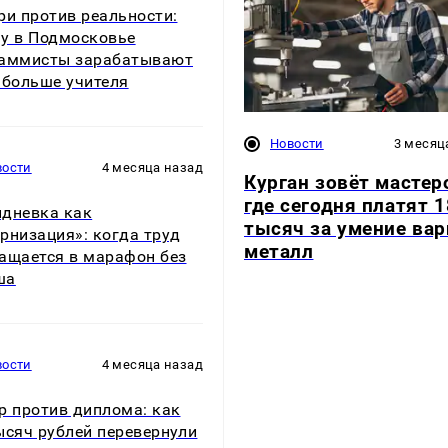
ри против реальности:
у в Подмосковье
раммисты зарабатывают
 больше учителя
Новости
3 месяц
вости
4 месяца назад
Курган зовёт мастер
где сегодня платят 
дневка как
тысяч за умение вар
рнизация»: когда труд
металл
ащается в марафон без
ша
вости
4 месяца назад
р против диплома: как
ысяч рублей перевернули